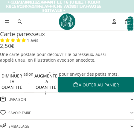
IGNORER ET PASSER AU CONTENU
• COMMANDEZ AVANT LE 16 JUILLET POUR
• COMMANDEZ AVANT LE 16 JUILLET POUR
RECEVOIR VOTRE AFFICHE AVANT LA PAUSE
RECEVOIR VOTRE AFFICHE AVANT LA PAUSE
ESTIVALE •
ESTIVALE •
Nombr
total
d’artic
dans l
panier:
PASSER AUX INFORMATIONS SUR LE PRODUIT
Carte paresseux
1 avis
2,50€
Une carte postale pour découvrir le paresseux, aussi
appelé unau, en illustration avec son anecdote.
Cette illustration est parfaite pour envoyer des petits mots.
DIMINUER
AUGMENTER
LA
LA
AJOUTER AU PANIER
QUANTITÉ
QUANTITÉ
LIVRAISON
SAVOIR-FAIRE
EMBALLAGE