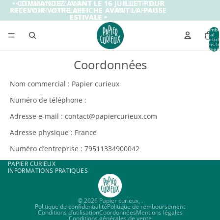
IGNORER ET PASSER AU CONTENU
• COMMANDEZ AVANT LE 16 JUILLET POUR
• COMMANDEZ AVANT LE 16 JUILLET POUR
RECEVOIR VOTRE AFFICHE AVANT LA PAUSE
RECEVOIR VOTRE AFFICHE AVANT LA PAUSE
ESTIVALE •
ESTIVALE •
Nombr
total
d’artic
dans l
panier:
Coordonnées
Nom commercial : Papier curieux
Numéro de téléphone :
Adresse e-mail : contact@papiercurieux.com
Adresse physique : France
Numéro d’entreprise : 79511334900042
PAPIER CURIEUX
INFORMATIONS PRATIQUES
© 2026
Papier curieux
,
.
Politique de confidentialité
Politique de remboursement
Conditions d’utilisation
Coordonnées
Mentions légales
Conditions générales de vente